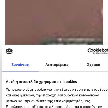
Αυτή η ιστοσελίδα χρησιμοποιεί cookies
Χρησιμοποιούμε cookie για την εξατομίκευση
περιεχομένου και διαφημίσεων, την παροχή λειτουργιών
κοινωνικών μέσων και την ανάλυση της
επισκεψιμότητάς μας. Επιπλέον, μοιραζόμαστε
πληροφορίες που αφορούν τον τρόπο που
χρησιμοποιείτε τον ιστότοπό μας με συνεργάτες
κοινωνικών μέσων, διαφήμισης και αναλύσεων, οι
οποίοι ενδεχομένως να τις συνδυάσουν με άλλες
πληροφορίες που τους έχετε παραχωρήσει ή τις οποίες
έχουν συλλέξει σε σχέση με την από μέρους σας χρήση
Επιλογή
των υπηρεσιών τους.
Αναγκαία
συγκατάθεσης
Προτιμήσεις
Στατιστικά