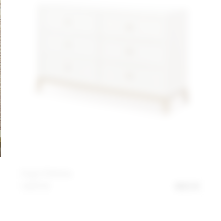
Κομό Chelsea
1.571
€
943
€