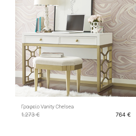
Γραφείο Vanity Chelsea
1.273
€
764
€