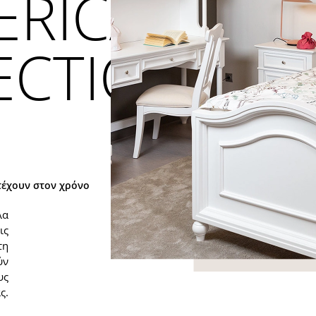
ERICAN
ECTION
τέχουν στον χρόνο
λα
ις
τη
ύν
υς
ς.