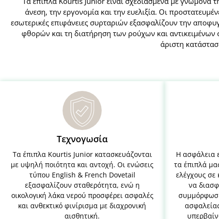
Τα έπιπλα Kourtis Junior είναι σχεδιασμένα με γνώμονα τ
άνεση, την εργονομία και την ευελιξία. Οι προστατευμέν
εσωτερικές επιφάνειες συρταριών εξασφαλίζουν την αποφυ
φθορών και τη διατήρηση των ρούχων και αντικειμένων 
άριστη κατάστασ
Τεχνογωσία
Τα έπιπλα Kourtis Junior κατασκευάζονται
Η ασφάλεια 
με υψηλή ποιότητα και αντοχή. Οι ενώσεις
τα έπιπλά μα
τύπου English & French Dovetail
ελέγχους σε
εξασφαλίζουν σταθερότητα, ενώ η
να διασφ
οικολογική λάκα νερού προσφέρει ασφαλές
συμμόρφωσή
και ανθεκτικό φινίρισμα με διαχρονική
ασφαλείας
αισθητική.
υπερβαίν