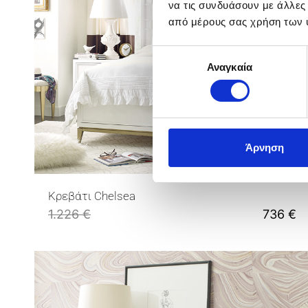
να τις συνδυάσουν με άλλες
από μέρους σας χρήση των 
Επιλογή
Αναγκαία
συγκατάθεσης
Άρνηση
Κρεβάτι Chelsea
1.226
€
736
€