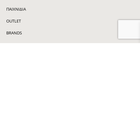
ΠΑΙΧΝΙΔΙΑ
OUTLET
BRANDS
ΜΕΤΑΒΑΣΗ ΣΕ KOURTIS GROUP
ΕΓΓΥΗΣΗ ΠΡΟΪΟΝΤΩΝ
ΕΠΙΣΤΡΟΦΗ ΠΡΟΪΟΝΤΩΝ
ΠΑΡΑΔΟΣΗ ΠΡΟΪΟΝΤΩΝ
ΟΡΟΙ ΧΡΗΣΗΣ
ΠΟΛΙΤΙΚΗ ΑΠΟΡΡΗΤΟΥ
ΕΠΙΚΟΙΝΩΝΙΑ
ΕΓΓΡΑΦΕΙΤΕ ΣΤΟ NEWSLETTER ΜΑΣ