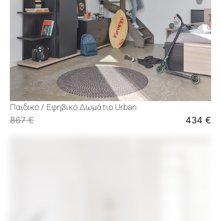
Παιδικό / Εφηβικό Δωμάτιο Urban
867
€
434
€