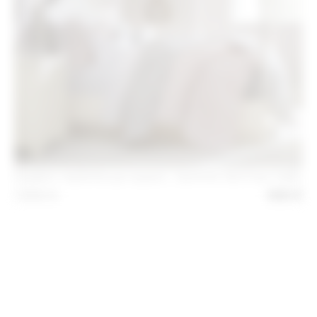
Κρεβάτι Ημίδιπλο με ουρανό - Summer Set (Γκρι-Λαδί)
1.850
€
930
€