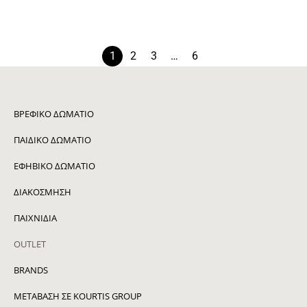
Κουκέτα - Bunkhouse
2.457
€
980
€
1
2
3
…
6
ΒΡΕΦΙΚΌ ΔΩΜΆΤΙΟ
ΠΑΙΔΙΚΌ ΔΩΜΆΤΙΟ
ΕΦΗΒΙΚΌ ΔΩΜΆΤΙΟ
ΔΙΑΚΌΣΜΗΣΗ
ΠΑΙΧΝΙΔΙΑ
OUTLET
BRANDS
ΜΕΤΑΒΑΣΗ ΣΕ KOURTIS GROUP