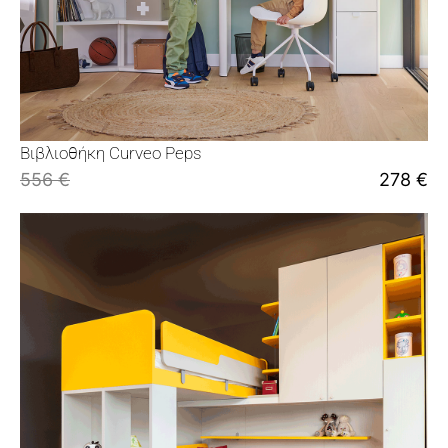
Βιβλιοθήκη Curveo Peps
556
€
278
€