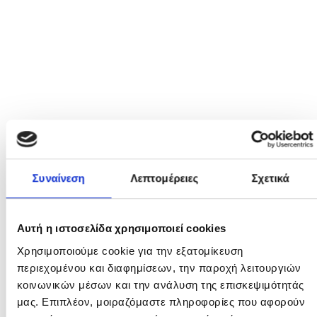
Συναίνεση
Λεπτομέρειες
Σχετικά
Αυτή η ιστοσελίδα χρησιμοποιεί cookies
Χρησιμοποιούμε cookie για την εξατομίκευση
περιεχομένου και διαφημίσεων, την παροχή λειτουργιών
κοινωνικών μέσων και την ανάλυση της
Κρεβάτι Μονό - Varsity Metal
επισκεψιμότητάς μας. Επιπλέον, μοιραζόμαστε
1.562
€
780
€
πληροφορίες που αφορούν τον τρόπο που
χρησιμοποιείτε τον ιστότοπό μας με συνεργάτες
κοινωνικών μέσων, διαφήμισης και αναλύσεων, οι
οποίοι ενδεχομένως να τις συνδυάσουν με άλλες
πληροφορίες που τους έχετε παραχωρήσει ή τις οποίες
έχουν συλλέξει σε σχέση με την από μέρους σας χρήση
Επιλογή