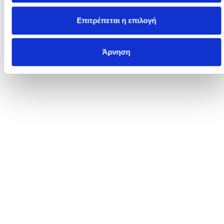
Κρεβάτι Μονό Panel - #myROOM
1.700
€
850
€