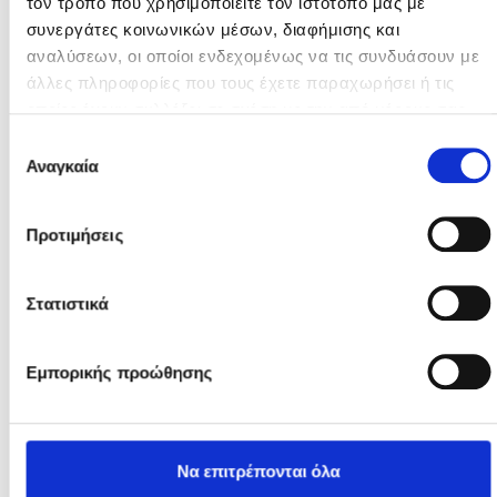
των υπηρεσιών τους.
Αναγκαία
συγκατάθεσης
Προτιμήσεις
Στατιστικά
Εμπορικής προώθησης
Να επιτρέπονται όλα
Κρεβάτι Μονό - Lake House
1.065
€
530
€
Επιτρέπεται η επιλογή
Άρνηση