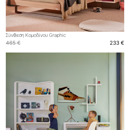
Σύνθεση Κομοδίνου Graphic
465
€
233
€