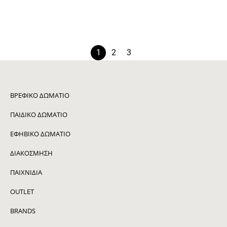
Κουκέτα Volo C33
3.202
€
2.722
€
1
2
3
ΒΡΕΦΙΚΌ ΔΩΜΆΤΙΟ
ΠΑΙΔΙΚΌ ΔΩΜΆΤΙΟ
ΕΦΗΒΙΚΌ ΔΩΜΆΤΙΟ
ΔΙΑΚΌΣΜΗΣΗ
ΠΑΙΧΝΙΔΙΑ
OUTLET
BRANDS