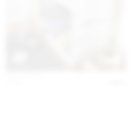
Κουκέτα Madison
1.781
€
1.069
€