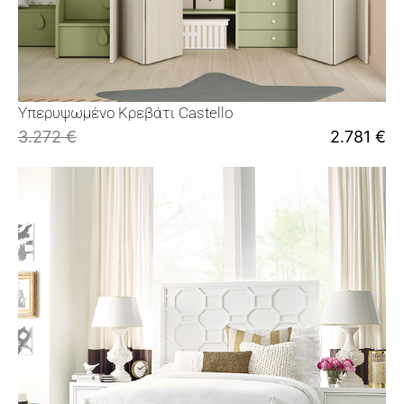
Υπερυψωμένο Κρεβάτι Castello
3.272
€
2.781
€