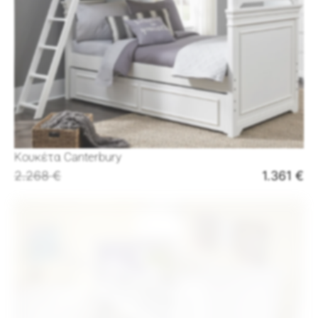
Κουκέτα Canterbury
2.268
€
1.361
€