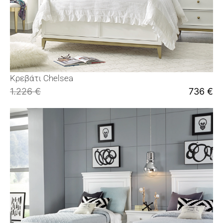
Κρεβάτι Chelsea
1.226
€
736
€