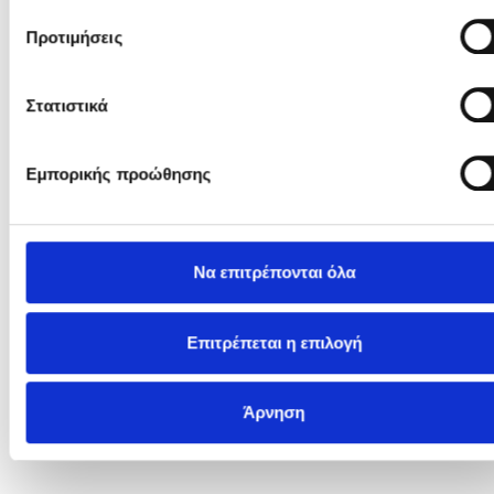
Broadwalk Κρεβάτι
1.575
€
945
€