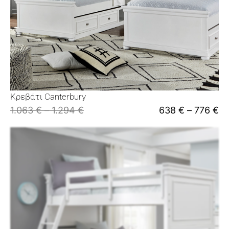
Κρεβάτι Canterbury
1.063
€
–
1.294
€
638
€
–
776
€