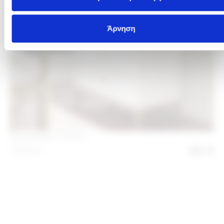
Συρταριέρα Chelsea
1.504
€
902
€