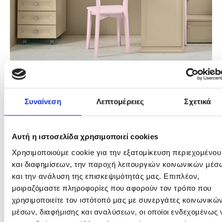
Συναίνεση
Λεπτομέρειες
Σχετικά
Αυτή η ιστοσελίδα χρησιμοποιεί cookies
Συρταριέρα Τροχήλατη Alby
Χρησιμοποιούμε cookie για την εξατομίκευση
περιεχομένου και διαφημίσεων, την παροχή λειτουργιών
383
€
326
€
κοινωνικών μέσων και την ανάλυση της επισκεψιμότητάς
μας. Επιπλέον, μοιραζόμαστε πληροφορίες που αφορούν
τον τρόπο που χρησιμοποιείτε τον ιστότοπό μας με
συνεργάτες κοινωνικών μέσων, διαφήμισης και
αναλύσεων, οι οποίοι ενδεχομένως να τις συνδυάσουν με
άλλες πληροφορίες που τους έχετε παραχωρήσει ή τις
οποίες έχουν συλλέξει σε σχέση με την από μέρους σας
χρήση των υπηρεσιών τους.
Επιλογή