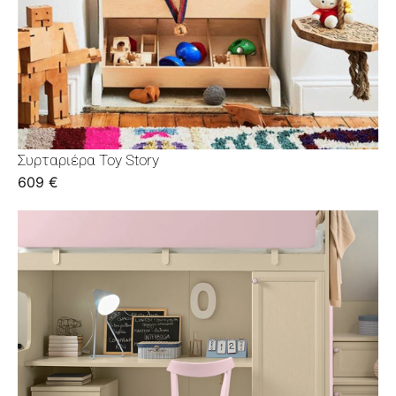
Συρταριέρα Toy Story
609
€