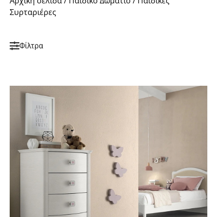
Αρχική σελίδα
/
Παιδικό Δωμάτιο
/ Παιδικές
Συρταριέρες
Φίλτρα