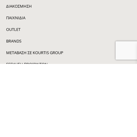
ΔΙΑΚΌΣΜΗΣΗ
ΠΑΙΧΝΙΔΙΑ
OUTLET
BRANDS
ΜΕΤΑΒΑΣΗ ΣΕ KOURTIS GROUP
ΕΓΓΥΗΣΗ ΠΡΟΪΟΝΤΩΝ
ΕΠΙΣΤΡΟΦΗ ΠΡΟΪΟΝΤΩΝ
ΠΑΡΑΔΟΣΗ ΠΡΟΪΟΝΤΩΝ
ΟΡΟΙ ΧΡΗΣΗΣ
ΠΟΛΙΤΙΚΗ ΑΠΟΡΡΗΤΟΥ
ΕΠΙΚΟΙΝΩΝΙΑ
ΕΓΓΡΑΦΕΙΤΕ ΣΤΟ NEWSLETTER ΜΑΣ