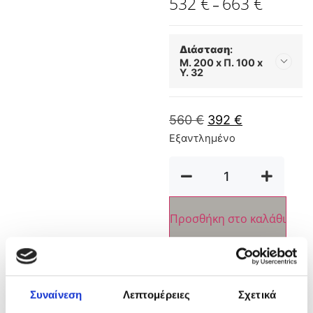
532
€
663
€
–
Διάσταση
:
Μ. 200 x Π. 100 x
Υ. 32
Μ. 200 x Π. 100 x Υ. 32
560
€
392
€
Μ. 200 x Π. 120 x Υ. 32
Εξαντλημένο
Μ. 200 x Π. 90 x Υ. 32
Προσθήκη στο καλάθι
Προσθήκη στην
Συναίνεση
Λεπτομέρειες
Σχετικά
Λίστα Επιθυμιών.